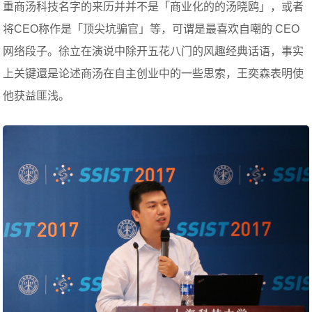
重商汤科技名字的来历并并不是「商业化的的汤晓鸥」，或者
将CEO称作是「顶尖坑骗官」等，可谓是最喜欢自嘲的 CEO
网络段子。徐立在演说中除开五花八门的风趣经典话语，事实
上关键還是论述商汤在自主创业中的一些思索，王奕森表明使
他获益匪浅。