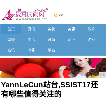
首页
资讯
美妆
美容
服饰
母婴
生活
时尚
企业
游戏
商讯
消费
微商
广告
YannLeCun站台,SSIST17还
有哪些值得关注的