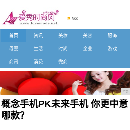
首页
资讯
美妆
美容
服饰
母婴
生活
时尚
企业
游戏
商讯
消费
微商
广告
概念手机PK未来手机 你更中意
哪款？