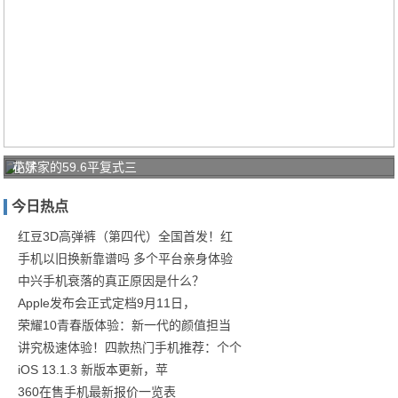
花了
小妹家的59.6平复式三
几十
今日热点
万装
修完
红豆3D高弹裤（第四代）全国首发！红
手机以旧换新靠谱吗 多个平台亲身体验
后，
中兴手机衰落的真正原因是什么？
很多
Apple发布会正式定档9月11日，
荣耀10青春版体验：新一代的颜值担当
讲究极速体验！四款热门手机推荐：个个
iOS 13.1.3 新版本更新，苹
360在售手机最新报价一览表