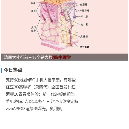
单
洁面大排行前三名全是大牌
穿
今日热点
叠
穿
支持双模组网5G手机大批来袭，有哪些
红豆3D高弹裤（第四代）全国首发！红
都
荣耀10青春版体验：新一代的颜值担当
合
手机密码忘记怎么办？三分钟带你搞定解
适
vivoAPEX3渲染图曝光，奥利奥
的
单
品