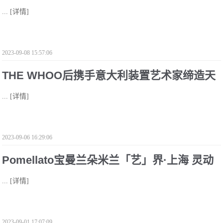
...
[详情]
家周范呈现三款中秋限量佳作
2023-09-08 15:57:06
THE WHOO后携手意大利装置艺术家缔造天
...
[详情]
气丹PRO璀璨光之奇境
2023-09-06 16:29:06
Pomellato宝曼兰朵米兰「艺」界·上海 灵动
...
[详情]
色彩 寻迹米兰
2023-09-01 17:07:09