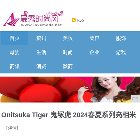
首页
资讯
美妆
美容
服饰
母婴
生活
时尚
企业
游戏
商讯
消费
微商
广告
Onitsuka Tiger 鬼塚虎 2024春夏系列亮相米
...
[详情]
兰时装周