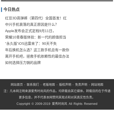
几十
今日热点
万装
修完
红豆3D高弹裤（第四代）全国首发！红
中兴手机衰落的真正原因是什么？
后，
Apple发布会正式定档9月11日，
很多
荣耀10青春版体验：新一代的颜值担当
“永久版”iOS迅雷来了：90天不失
年后换机怎么选？这三款手机总有一款你
离开手机吧，拯救手机依赖性的最佳办法
如何选择压力锅的品牌
网站首页
-
联系我们
-
老版地图
-
版权声明
-
免责声明
-
网站地图
注：凡本网注明来源爱秀时尚风的作品，均转载自其它媒体，转载目的在于传递
更多信息，并不代表本网赞同其观点和对其真实性负责。
Copyright © 2009-2019 爱秀时尚风 All Rights Reserved