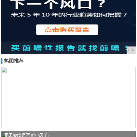
广告
热图推荐
花了
小夫妻改造75㎡小房子，