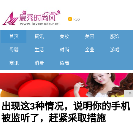
首页
资讯
美妆
美容
服饰
母婴
生活
时尚
企业
游戏
商讯
消费
微商
广告
出现这3种情况，说明你的手机
被监听了，赶紧采取措施