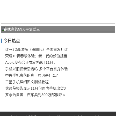
花了
小妹家的59.6平复式三
几十
今日热点
万装
修完
红豆3D高弹裤（第四代）全国首发！红
荣耀10青春版体验：新一代的颜值担当
后，
Apple发布会正式定档9月11日，
很多
手机以旧换新靠谱吗 多个平台亲身体验
中兴手机衰落的真正原因是什么？
三星手机详细图文刷机教程
信通院报告显示11月份国内手机出货3
罗永浩自黑：汽车卖到300万部很吓人