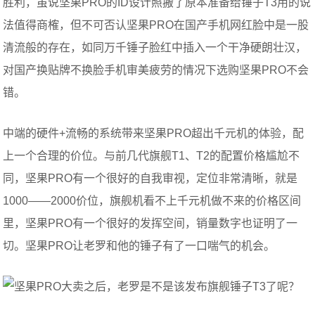
胜利，虽说坚果PRO的ID设计照搬了原本准备给锤子T3用的说
法值得商榷，但不可否认坚果PRO在国产手机网红脸中是一股
清流般的存在，如同万千锤子脸红中插入一个干净硬朗壮汉，
对国产换贴牌不换脸手机审美疲劳的情况下选购坚果PRO不会
错。
中端的硬件+流畅的系统带来坚果PRO超出千元机的体验，配
上一个合理的价位。与前几代旗舰T1、T2的配置价格尴尬不
同，坚果PRO有一个很好的自我审视，定位非常清晰，就是
1000——2000价位，旗舰机看不上千元机做不来的价格区间
里，坚果PRO有一个很好的发挥空间，销量数字也证明了一
切。坚果PRO让老罗和他的锤子有了一口喘气的机会。