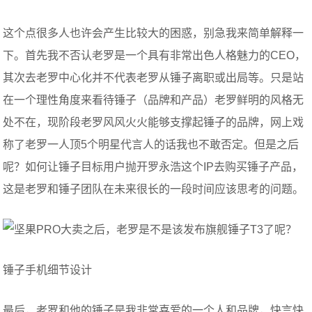
这个点很多人也许会产生比较大的困惑，别急我来简单解释一
下。首先我不否认老罗是一个具有非常出色人格魅力的CEO，
其次去老罗中心化并不代表老罗从锤子离职或出局等。只是站
在一个理性角度来看待锤子（品牌和产品）老罗鲜明的风格无
处不在，现阶段老罗风风火火能够支撑起锤子的品牌，网上戏
称了老罗一人顶5个明星代言人的话我也不敢否定。但是之后
呢？如何让锤子目标用户抛开罗永浩这个IP去购买锤子产品，
这是老罗和锤子团队在未来很长的一段时间应该思考的问题。
锤子手机细节设计
最后，老罗和他的锤子是我非常喜爱的一个人和品牌，快言快