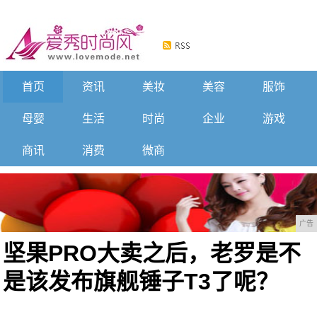
首页
资讯
美妆
美容
服饰
母婴
生活
时尚
企业
游戏
商讯
消费
微商
广告
坚果PRO大卖之后，老罗是不
是该发布旗舰锤子T3了呢？